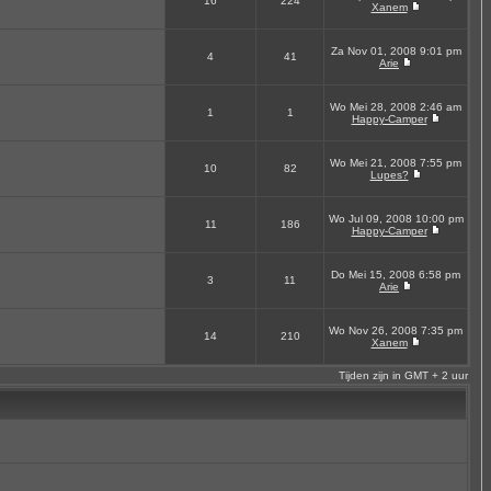
16
224
Xanem
Za Nov 01, 2008 9:01 pm
4
41
Arie
Wo Mei 28, 2008 2:46 am
1
1
Happy-Camper
Wo Mei 21, 2008 7:55 pm
10
82
Lupes?
Wo Jul 09, 2008 10:00 pm
11
186
Happy-Camper
Do Mei 15, 2008 6:58 pm
3
11
Arie
Wo Nov 26, 2008 7:35 pm
14
210
Xanem
Tijden zijn in GMT + 2 uur