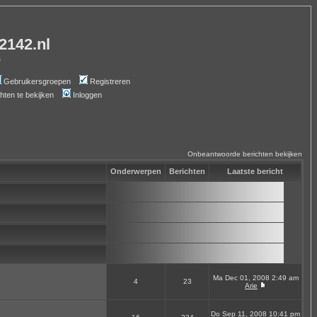
-2142.nl
s
Gebruikersgroepen
Registreren
chten te bekijken
Inloggen
Onbeantwoorde berichten bekijken
Onderwerpen
Berichten
Laatste bericht
Ma Dec 01, 2008 2:49 am
4
23
Arie
Do Sep 11, 2008 10:41 pm