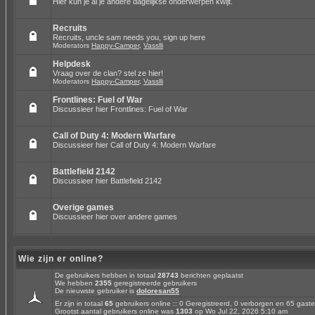
Hier kun je al je andere dagelijkse onderwerpen kwijt.
Recruits
Recruits, uncle sam needs you, sign up here
Moderators
Happy-Camper
,
Vasslli
Helpdesk
Vraag over de clan? stel ze hier!
Moderators
Happy-Camper
,
Vasslli
Frontlines: Fuel of War
Discussieer hier Frontlines: Fuel of War
Call of Duty 4: Modern Warfare
Discussieer hier Call of Duty 4: Modern Warfare
Battlefield 2142
Discussieer hier Battlefield 2142
Overige games
Discussieer hier over andere games
Wie zijn er online?
De gebruikers hebben in totaal
28743
berichten geplaatst
We hebben
2355
geregistreerde gebruikers
De nieuwste gebruiker is
doloresan55
Er zijn in totaal
65
gebruikers online :: 0 Geregistreerd, 0 verborgen en 65 gas
Grootst aantal gebruikers online was
1303
op Wo Jul 22, 2026 5:10 am