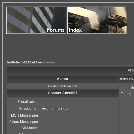
battlefield-2142.nl Forumindex
Pro
Avatar
Alles o
Lieutenant Generaal
Ge
Contact Abcd007
Totaal a
E-mail-adres:
Privébericht:
MSN Messenger:
Yahoo Messenger:
AIM-naam: