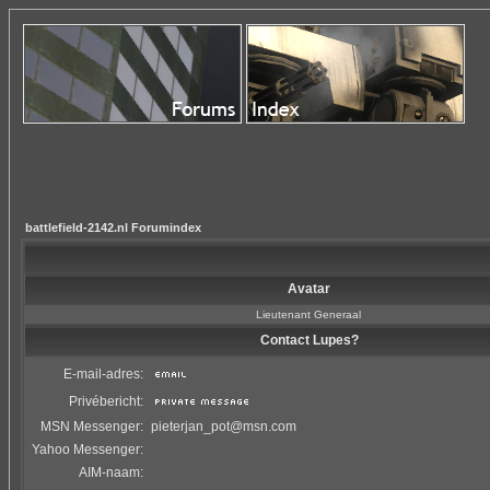
battlefield-2142.nl Forumindex
Avatar
Lieutenant Generaal
Contact Lupes?
E-mail-adres:
Privébericht:
MSN Messenger:
pieterjan_pot@msn.com
Yahoo Messenger:
AIM-naam: