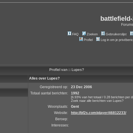
battlefield
Forum
FAQ
Zoeken
Gebruikerslijst
Profiel
Log in om je privéberi
Profiel van :: Lupes?
Alles over Lupes?
Geregistreerd op:
23 Dec 2006
Totaal aantal berichten:
1992
[6.93% van het totaal / 0.28 berichten per d
Zoek naar alle berichten van Lupes?
Woonplaats:
Gent
Website:
http://bf2s.com/player/46812233/
Beroep:
Interesses: