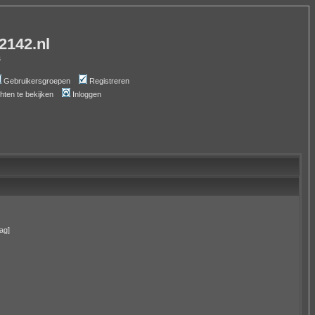
-2142.nl
s
Gebruikersgroepen
Registreren
chten te bekijken
Inloggen
ag]