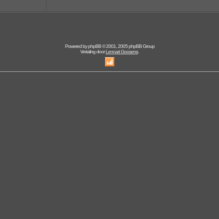
Powered by
phpBB
© 2001, 2005 phpBB Group
Vertaling door
Lennart Goosens
.