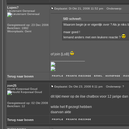
Lupes?
Geplaatst: Di Okt 21, 2008 11:52 pm
Onderwerp:
Lieutenant Generaal
SID schreef:
Waarom begin je er eigenlijk over ? Als je niks be
Geregistreerd op: 23 Dec 2006
Berichten: 1992
Woonplaats: Gent
maar goed !
Iemand anders met een leukere reactie ?
of join [LoB]
_________________
Terug naar boven
zon25
Geplaatst: Do Okt 23, 2008 6:11 pm
Onderwerp: ?
Hoofd Korporaal Goud
dit lijkt meer op de ilse chatbox voor 12 jarige dan
Geregistreerd op: 02 Okt 2008
Berichten: 12
wilde het ff gezegt hebben
daarvan akte
Terug naar boven