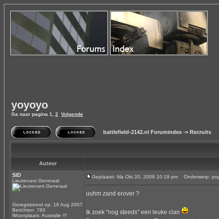
yoyoyo
Ga naar pagina
1
,
2
Volgende
battlefield-2142.nl Forumindex
->
Recruits
Auteur
SID
Geplaatst: Ma Okt 20, 2008 10:19 pm
Onderwerp: yo
Lieutenant Generaal
uuhm zand erover ?
Geregistreerd op: 16 Aug 2007
Berichten: 760
Ik zoek "nog steeds" een leuke clan
Woonplaats: Australie !!!