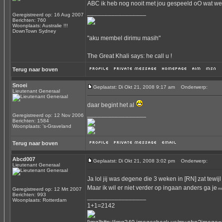
ABC ik heb nog nooit met jou gespeeld oO wat weet
_________________
Geregistreerd op: 16 Aug 2007
Berichten: 760
Woonplaats: Australie !!!
DownTown Sydney
"aku membel dirimu masih"
The Great Khali says: he call u !
Terug naar boven
Snoei
Geplaatst: Di Okt 21, 2008 9:17 am
Onderwerp:
Lieutenant Generaal
daar begint het al
_________________
Geregistreerd op: 12 Nov 2006
Berichten: 1584
Woonplaats: 's-Graveland
Terug naar boven
Abcd007
Geplaatst: Di Okt 21, 2008 3:02 pm
Onderwerp:
Lieutenant Generaal
Ja lol jij was degene die 3 weken in [RN] zat tewijl
Maar ik wil er niet verder op ingaan anders ga je
Geregistreerd op: 12 Mrt 2007
ms
Berichten: 993
_________________
Woonplaats: Rotterdam
1+1=2142