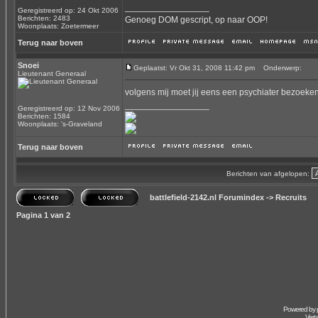
_________________
Geregistreerd op: 24 Okt 2006
Berichten: 2483
Genoeg DOM gescript, op naar OOP!
Woonplaats: Zoetermeer
Terug naar boven
Snoei
Geplaatst: Vr Okt 31, 2008 11:42 pm
Onderwerp:
Lieutenant Generaal
volgens mij moet jij eens een psychiater bezoeke
_________________
Geregistreerd op: 12 Nov 2006
Berichten: 1584
Woonplaats: 's-Graveland
Terug naar boven
Berichten van afgelopen:
battlefield-2142.nl Forumindex
->
Recruits
Pagina
1
van
2
Powered by
Vert