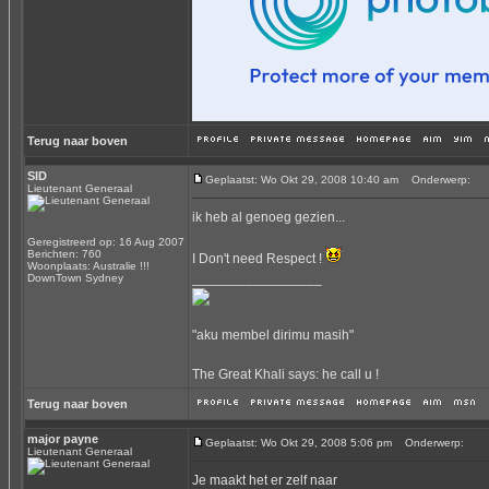
Terug naar boven
SID
Geplaatst: Wo Okt 29, 2008 10:40 am
Onderwerp:
Lieutenant Generaal
ik heb al genoeg gezien...
Geregistreerd op: 16 Aug 2007
Berichten: 760
I Don't need Respect !
Woonplaats: Australie !!!
_________________
DownTown Sydney
"aku membel dirimu masih"
The Great Khali says: he call u !
Terug naar boven
major payne
Geplaatst: Wo Okt 29, 2008 5:06 pm
Onderwerp:
Lieutenant Generaal
Je maakt het er zelf naar