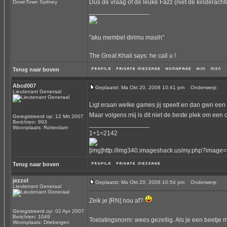
Dus de vraag of de leuke Fazz (niet de kinderach
DownTown Sydney
_________________
"aku membel dirimu masih"
The Great Khali says: he call u !
Terug naar boven
Abcd007
Geplaatst: Ma Okt 20, 2008 10:41 pm
Onderwerp:
Lieutenant Generaal
Ligt eraan welke games jij speelt en dan gwn een c
Maar volgens mij is dit niet de beste plek om een
Geregistreerd op: 12 Mrt 2007
Berichten: 993
_________________
Woonplaats: Rotterdam
1+1=2142
[img]http://img340.imageshack.us/my.php?image=
Terug naar boven
jezzol
Geplaatst: Ma Okt 20, 2008 10:54 pm
Onderwerp:
Lieutenant Generaal
Zeik je [RN] nou af?
Geregistreerd op: 02 Apr 2007
Berichten: 1049
Toelatingsnorm: wees gezellig. Als je een beetje 
Woonplaats: Driebergen