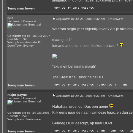
[img]http://img340.imageshack.us/my.php?image=
Terug naar boven
SID
Geplaatst: Di Okt 21, 2008 3:32 pm
Onderwerp:
Lieutenant Generaal
Waarom begin je er eigenlijk over ? Als je niks beter
Geregistreerd op: 16 Aug 2007
Berichten: 760
maar goed !
Woonplaats: Australie !!!
Iemand anders met een leukere reactie ?
DownTown Sydney
_________________
"aku membel dirimu masih"
The Great Khali says: he call u !
Terug naar boven
major payne
Geplaatst: Di Okt 21, 2008 6:21 pm
Onderwerp:
Lieutenant Generaal
Hahahaa, groei op. Das een goeie
Kijk eens naar de naam van deze topic, en dan zeg
Geregistreerd op: 24 Okt 2006
Berichten: 2483
_________________
Woonplaats: Zoetermeer
Genoeg DOM gescript, op naar OOP!
Terug naar boven