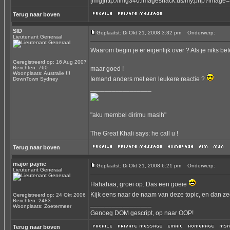
[img]http://img340.imageshack.us/my.php?image=
Terug naar boven
SID
Geplaatst: Di Okt 21, 2008 3:32 pm
Onderwerp:
Lieutenant Generaal
Waarom begin je er eigenlijk over ? Als je niks beter
Geregistreerd op: 16 Aug 2007
Berichten: 760
maar goed !
Woonplaats: Australie !!!
Iemand anders met een leukere reactie ?
DownTown Sydney
_________________
"aku membel dirimu masih"
The Great Khali says: he call u !
Terug naar boven
major payne
Geplaatst: Di Okt 21, 2008 6:21 pm
Onderwerp:
Lieutenant Generaal
Hahahaa, groei op. Das een goeie
Kijk eens naar de naam van deze topic, en dan zeg
Geregistreerd op: 24 Okt 2006
Berichten: 2483
_________________
Woonplaats: Zoetermeer
Genoeg DOM gescript, op naar OOP!
Terug naar boven