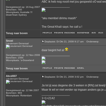
ABC ik heb nog nooit met jou gespeeld oO wat weet
_________________
Geregistreerd op: 16 Aug 2007
Berichten: 760
Woonplaats: Australie !!!
DownTown Sydney
"aku membel dirimu masih"
The Great Khali says: he call u !
Terug naar boven
Snoei
Geplaatst: Di Okt 21, 2008 9:17 am
Onderwerp:
Lieutenant Generaal
daar begint het al
_________________
Geregistreerd op: 12 Nov 2006
Berichten: 1584
Woonplaats: 's-Graveland
Terug naar boven
Abcd007
Geplaatst: Di Okt 21, 2008 3:02 pm
Onderwerp:
Lieutenant Generaal
Ja lol jij was degene die 3 weken in [RN] zat tewijl
Maar ik wil er niet verder op ingaan anders ga je
Geregistreerd op: 12 Mrt 2007
ms
Berichten: 993
_________________
Woonplaats: Rotterdam
1+1=2142