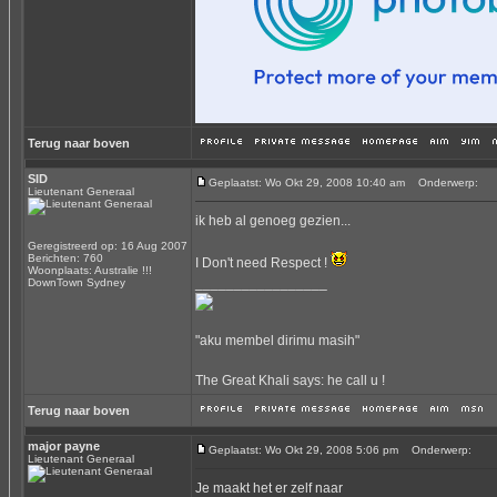
Terug naar boven
SID
Geplaatst: Wo Okt 29, 2008 10:40 am
Onderwerp:
Lieutenant Generaal
ik heb al genoeg gezien...
Geregistreerd op: 16 Aug 2007
Berichten: 760
I Don't need Respect !
Woonplaats: Australie !!!
_________________
DownTown Sydney
"aku membel dirimu masih"
The Great Khali says: he call u !
Terug naar boven
major payne
Geplaatst: Wo Okt 29, 2008 5:06 pm
Onderwerp:
Lieutenant Generaal
Je maakt het er zelf naar