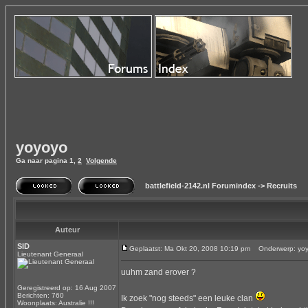
yoyoyo
Ga naar pagina
1
,
2
Volgende
battlefield-2142.nl Forumindex
->
Recruits
Auteur
SID
Geplaatst: Ma Okt 20, 2008 10:19 pm
Onderwerp: yo
Lieutenant Generaal
uuhm zand erover ?
Geregistreerd op: 16 Aug 2007
Berichten: 760
Ik zoek "nog steeds" een leuke clan
Woonplaats: Australie !!!