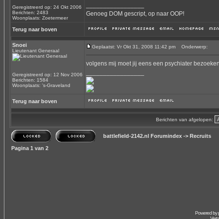
_________________
Geregistreerd op: 24 Okt 2006
Berichten: 2483
Genoeg DOM gescript, op naar OOP!
Woonplaats: Zoetermeer
Terug naar boven
Snoei
Geplaatst: Vr Okt 31, 2008 11:42 pm
Onderwerp:
Lieutenant Generaal
volgens mij moet jij eens een psychiater bezoeke
_________________
Geregistreerd op: 12 Nov 2006
Berichten: 1584
Woonplaats: 's-Graveland
Terug naar boven
Berichten van afgelopen:
battlefield-2142.nl Forumindex
->
Recruits
Pagina
1
van
2
Powered by
Vert