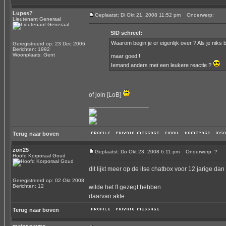
Lupes?
Geplaatst: Di Okt 21, 2008 11:52 pm
Onderwerp:
Lieutenant Generaal
SID schreef:
Waarom begin je er eigenlijk over ? Als je niks be
Geregistreerd op: 23 Dec 2006
Berichten: 1992
Woonplaats: Gent
maar goed !
Iemand anders met een leukere reactie ?
of join [LoB]
_________________
Terug naar boven
zon25
Geplaatst: Do Okt 23, 2008 6:11 pm
Onderwerp: ?
Hoofd Korporaal Goud
dit lijkt meer op de ilse chatbox voor 12 jarige dan
Geregistreerd op: 02 Okt 2008
Berichten: 12
wilde het ff gezegt hebben
daarvan akte
Terug naar boven