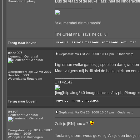
Dus de vraag of de leuke Fazz (niet de kinderach
DownTown Sydney
_________________
"aku membel dirimu masih"
The Great Khali says: he call u !
Terug naar boven
Abcd007
Geplaatst: Ma Okt 20, 2008 10:41 pm
Onderwerp:
Lieutenant Generaal
Ligt eraan welke games jij speelt en dan gwn een c
Maar volgens mij is dit niet de beste plek om een
Geregistreerd op: 12 Mrt 2007
Berichten: 993
_________________
Woonplaats: Rotterdam
1+1=2142
[img]http://img340.imageshack.us/my.php?image=
Terug naar boven
jezzol
Geplaatst: Ma Okt 20, 2008 10:54 pm
Onderwerp:
Lieutenant Generaal
Zeik je [RN] nou af?
Geregistreerd op: 02 Apr 2007
Berichten: 1049
Toelatingsnorm: wees gezellig. Als je een beetje 
Woonplaats: Driebergen