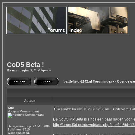
CoD5 Beta !
Ga naar pagina
1
,
2
Volgende
battlefield-2142.nl Forumindex
->
Overige g
Auteur
Arie
Geplaatst: Do Okt 30, 2008 12:03 am
Onderwerp: CoD
Hoogste Commandant
De CoD5 MP Beta is sinds een paar dagen voor ied
http://forum.i3d.net/downloads.php?do=file&id=1
Geregistreerd op: 24 Mrt 2006
Berichten: 1510
Woonplaats: NL