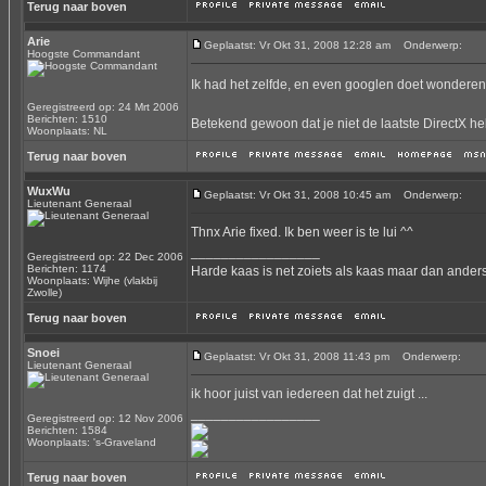
Terug naar boven
Arie
Geplaatst: Vr Okt 31, 2008 12:28 am
Onderwerp:
Hoogste Commandant
Ik had het zelfde, en even googlen doet wonderen
Geregistreerd op: 24 Mrt 2006
Berichten: 1510
Betekend gewoon dat je niet de laatste DirectX heb
Woonplaats: NL
Terug naar boven
WuxWu
Geplaatst: Vr Okt 31, 2008 10:45 am
Onderwerp:
Lieutenant Generaal
Thnx Arie fixed. Ik ben weer is te lui ^^
_________________
Geregistreerd op: 22 Dec 2006
Berichten: 1174
Harde kaas is net zoiets als kaas maar dan anders
Woonplaats: Wijhe (vlakbij
Zwolle)
Terug naar boven
Snoei
Geplaatst: Vr Okt 31, 2008 11:43 pm
Onderwerp:
Lieutenant Generaal
ik hoor juist van iedereen dat het zuigt ...
_________________
Geregistreerd op: 12 Nov 2006
Berichten: 1584
Woonplaats: 's-Graveland
Terug naar boven