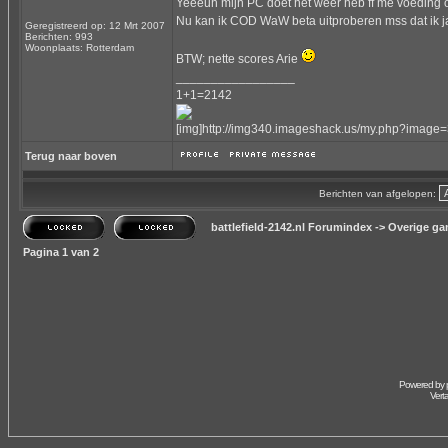
Yeeeuh mijn PC doet het weer heb ff me voeding 
Nu kan ik COD WaW beta uitproberen mss dat ik ja
Geregistreerd op: 12 Mrt 2007
Berichten: 993
Woonplaats: Rotterdam
BTW; nette scores Arie
_________________
1+1=2142
[img]http://img340.imageshack.us/my.php?image=
Terug naar boven
Berichten van afgelopen:
battlefield-2142.nl Forumindex
->
Overige g
Pagina
1
van
2
Powered by
Vert