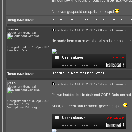
En een key krijg je als je registreerd op
http://www
Net even gespeeld en opzich leuk spel
Terug naar boven
Xanem
Geplaatst: Do Okt 30, 2008 12:09 am
Onderwerp:
Lieutenant Generaal
de harde kern van rn was het al sinds release aa
_________________
Geregistreerd op: 18 Apr 2007
Berichten: 582
Terug naar boven
jezzol
Geplaatst: Do Okt 30, 2008 12:54 am
Onderwerp:
Lieutenant Generaal
Ja, we hadden het te druk met COD5 Beta om het 
Geregistreerd op: 02 Apr 2007
Berichten: 1049
Maar, iedereen aan te raden, geweldig spel!
Woonplaats: Driebergen
_________________