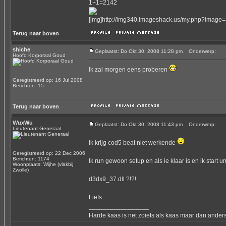
1+1=2142
[img]http://img340.imageshack.us/my.php?image=
Terug naar boven
shiche
Geplaatst: Do Okt 30, 2008 11:28 pm
Onderwerp:
Hoofd Korporaal Goud
Ik zal morgen eens proberen
Geregistreerd op: 16 Jul 2008
Berichten: 15
Terug naar boven
WuxWu
Geplaatst: Do Okt 30, 2008 11:43 pm
Onderwerp:
Lieutenant Generaal
Ik krijg cod5 beat niet werkende
Geregistreerd op: 22 Dec 2006
Berichten: 1174
Ik run gewoon setup en als ie klaar is en ik start 
Woonplaats: Wijhe (vlakbij
Zwolle)
d3dx9_37.dll ?!?!
Liefs
_________________
Harde kaas is net zoiets als kaas maar dan anders