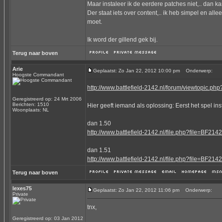
Maar instaleer ik de eerdere patches niet,.. dan k
Der staat iets over content,.. ik heb simpel en al
moet.
Ik word der gillend gek bij.
Terug naar boven
Arie
Geplaatst: Zo Jan 22, 2012 10:00 pm
Onderwerp:
Hoogste Commandant
http://www.battlefield-2142.nl/forum/viewtopic.
Geregistreerd op: 24 Mrt 2006
Berichten: 1510
Hier geeft iemand als oplossing: Eerst het spel ins
Woonplaats: NL
dan 1.50
http://www.battlefield-2142.nl/file.php?file=BF2
dan 1.51
http://www.battlefield-2142.nl/file.php?file=BF21
Terug naar boven
lexes75
Geplaatst: Zo Jan 22, 2012 11:06 pm
Onderwerp:
Private
tnx,
Geregistreerd op: 03 Jan 2012