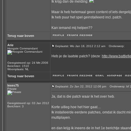
Ik krijg dan de melding:
Maar ik heb helemaal geen content of iets dergelij
Ik heb puur het spel geinstalleerd incl. patch.
Kan iemand mij helpen??
Terug naar boven
Arie
Geplaatst: Wo Jan 18, 2012 2:12 am
Onderwerp:
Hoogste Commandant
Heb je de laatste patch? (deze:
http://www.battlef
Geregistreerd op: 24 Mrt 2006
Berichten: 1510
Woonplaats: NL
Terug naar boven
lexes75
Geplaatst: Zo Jan 22, 2012 12:06 pm
Onderwerp: bf 21
Private
Ja, dat is die patch waar ik het over heb.
Geregistreerd op: 03 Jan 2012
Berichten: 3
Korte uitleg hoe het hier gaat....
Ik installeerde eerdere patches, omdat ik dacht m
multiplayen.
en dan krijg ik ineens de in het 1e berichtje sta