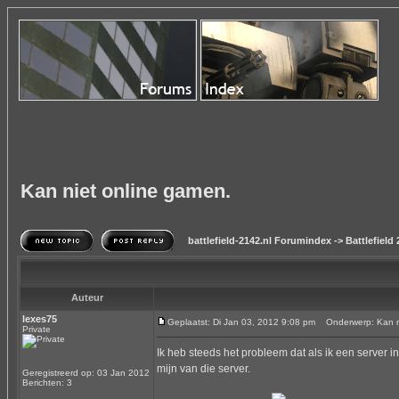
Kan niet online gamen.
battlefield-2142.nl Forumindex
->
Battlefield
Auteur
lexes75
Geplaatst: Di Jan 03, 2012 9:08 pm
Onderwerp: Kan ni
Private
Ik heb steeds het probleem dat als ik een server i
mijn van die server.
Geregistreerd op: 03 Jan 2012
Berichten: 3