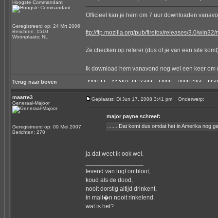
Hoogste Commandant
Officieel kan je hem om 7 uur downloaden vanavond,
Geregistreerd op: 24 Mrt 2006
Berichten: 1510
ftp://ftp.mozilla.org/pub/firefox/releases/3.0/win32/n
Woonplaats: NL
Ze checken op referer (dus of je van een site komt)
Ik download hem vanavond nog wel een keer om m
Terug naar boven
maarte3
Geplaatst: Di Jun 17, 2008 3:41 pm
Onderwerp:
Generaal-Majoor
major payne schreef:
........Dat komt dus omdat het in Amerika nog ge
Geregistreerd op: 09 Mei 2007
Berichten: 270
ja dat weet ik ook wel.
_________________
levend van lugt ontbloot,
koud als de dood,
nooit dorstig altijd drinkent,
in mali�n nooit rinkelend.
wat is het?