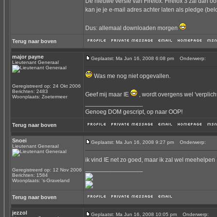
De nieuwe versie van Firefox: Firefox 3 zal dan o
kan je je e-mail adres achter laten als pledge (be
Dus: allemaal downloaden morgen
Terug naar boven
major payne
Geplaatst: Ma Jun 16, 2008 6:08 pm
Onderwerp:
Lieutenant Generaal
Was me nog niet opgevallen.
Geregistreerd op: 24 Okt 2006
Berichten: 2483
Geef mij maar IE
, wordt overgens wel 'verplic
Woonplaats: Zoetermeer
_________________
Genoeg DOM gescript, op naar OOP!
Terug naar boven
Snoei
Geplaatst: Ma Jun 16, 2008 9:27 pm
Onderwerp:
Lieutenant Generaal
ik vind IE net zo goed, maar ik zal wel meehelpen
_________________
Geregistreerd op: 12 Nov 2006
Berichten: 1584
Woonplaats: 's-Graveland
Terug naar boven
jezzol
Geplaatst: Ma Jun 16, 2008 10:05 pm
Onderwerp: