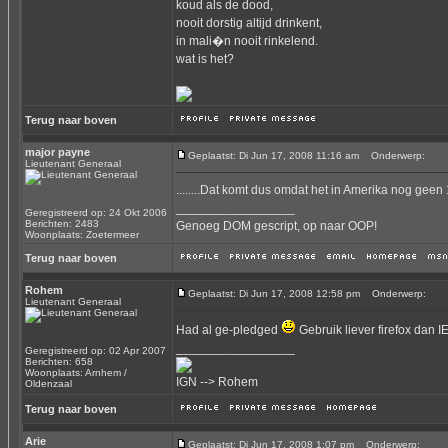
koud als de dood,
nooit dorstig altijd drinkent,
in mali�n nooit rinkelend.
wat is het?
Terug naar boven
major payne
Geplaatst: Di Jun 17, 2008 11:16 am
Onderwerp:
Lieutenant Generaal
........Dat komt dus omdat het in Amerika nog geen 
_________________
Geregistreerd op: 24 Okt 2006
Berichten: 2483
Genoeg DOM gescript, op naar OOP!
Woonplaats: Zoetermeer
Terug naar boven
Rohem
Geplaatst: Di Jun 17, 2008 12:58 pm
Onderwerp:
Lieutenant Generaal
Had al ge-pledged
Gebruik liever firefox dan I
_________________
Geregistreerd op: 02 Apr 2007
Berichten: 658
Woonplaats: Arnhem /
IGN --> Rohem
Oldenzaal
Terug naar boven
Arie
Geplaatst: Di Jun 17, 2008 1:07 pm
Onderwerp: