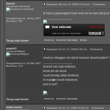
Xanem
Geplaatst: Ma Jun 16, 2008 10:54 pm
Onderwerp:
Lieutenant Generaal
ik had al gepledged maar leuk om te zien dat jij 
_________________
Geregistreerd op: 18 Apr 2007
Berichten: 582
Terug naar boven
maarte3
Geplaatst: Di Jun 17, 2008 8:33 am
Onderwerp:
Generaal-Majoor
moet je inloggen om dat te kunnen downloaden? wa
_________________
Geregistreerd op: 09 Mei 2007
Berichten: 270
levend van lugt ontbloot,
koud als de dood,
nooit dorstig altijd drinkent,
in mali�n nooit rinkelend.
wat is het?
Terug naar boven
major payne
Geplaatst: Di Jun 17, 2008 10:36 am
Onderwerp:
Lieutenant Generaal