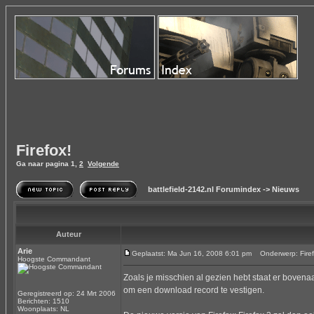
Firefox!
Ga naar pagina
1
,
2
Volgende
battlefield-2142.nl Forumindex
->
Nieuws
Auteur
Arie
Geplaatst: Ma Jun 16, 2008 6:01 pm
Onderwerp: Firef
Hoogste Commandant
Zoals je misschien al gezien hebt staat er bove
om een download record te vestigen.
Geregistreerd op: 24 Mrt 2006
Berichten: 1510
Woonplaats: NL