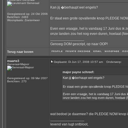
Kan jij �berhaupt wel engels?
Geregistreerd op: 24 Okt 2006
Berichten: 2483
Er staat een grote opvallende knop PLEDGE NO
Woonplaats: Zoetermeer
Even een vraagje, het is vandaag 17 Juni dus ik 
onze landen zou het nog even duren, hoelaat (Nede
_________________
Genoeg DOM gescript, op naar OOP!
Terug naar boven
maarte3
Geplaatst: Di Jun 17, 2008 10:57 am
Onderwerp:
Generaal-Majoor
major payne schreef:
Kan jij �berhaupt wel engels?
Geregistreerd op: 09 Mei 2007
Berichten: 270
Er staat een grote opvallende knop PLEDGE
Even een vraagje, het is vandaag 17 Juni dus 
onze landen zou het nog even duren, hoelaat (Ne
wat bedoel je daarmee? die PLEDGE NOW knop is 
_________________
levend van lugt ontbloot,