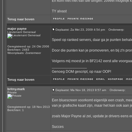
En kom niet met van die dingen: zoveel mogelijk k
TY alvast
Terug naar boven
major payne
Geplaatst: Za Mei 23, 2009 4:54 pm
Onderwerp:
Lieutenant Generaal
Speel op ranked servers, daar ga je punten beha
Geregistreerd op: 24 Okt 2006
Berichten: 2483
Door die punten kan je promoveren, en bij z'n pr
Woonplaats: Zoetermeer
Volgens mij moest je in BF2142 eerst alle voorgaa
_________________
Genoeg DOM gescript, op naar OOP!
Terug naar boven
britny.mark
Geplaatst: Ma Nov 18, 2013 9:57 am
Onderwerp:
Private
Een bluescreen voorkomt eigenlijk een crash, meest
van je grafische kaart zijn, maar het kan ook aan j
Geregistreerd op: 18 Nov 2013
Berichten: 1
zoals Major Payne al zei, update je drivers eens e
Succes