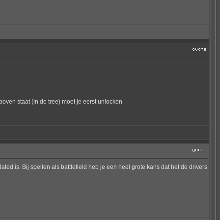
oven staat (in de tree) moet je eerst unlocken
d is. Bij spellen als battlefield heb je een heel grote kans dat het de drivers