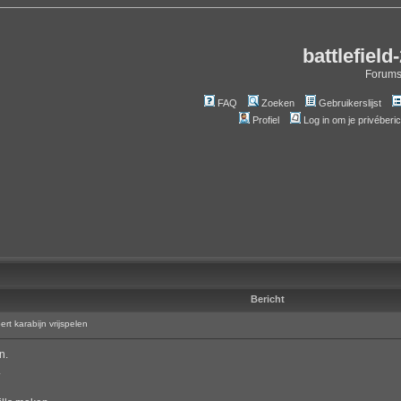
battlefield
Forum
FAQ
Zoeken
Gebruikerslijst
Profiel
Log in om je privéberi
Bericht
 karabijn vrijspelen
n.
.