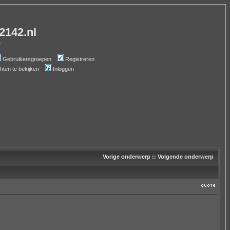
-2142.nl
s
Gebruikersgroepen
Registreren
chten te bekijken
Inloggen
Vorige onderwerp
::
Volgende onderwerp