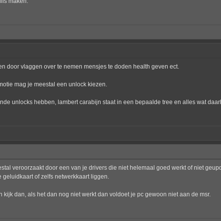
ills maken.
len door vlaggen over te nemen mensjes te doden health geven ect.
omotie mag je meestal een unlock kiezen.
nde unlocks hebben, lambert carabijn staat in een bepaalde tree en alles wat daarb
al veroorzaakt door een van je drivers die niet helemaal goed werkt of niet geupdate
e geluidkaart of zelfs netwerkkaart liggen.
n kijk dan, als het dan nog niet werkt dan voldoet je pc gewoon niet aan de msr.