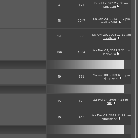
Di Jul 17, 2012 9:08 am
4
171
jiangalan
Do Jan 23, 2014 1:37 pm
48
3947
maliha3492
Ma Okt 20, 2008 12:15 am
34
666
Steelface
Ma Nov 04, 2013 7:22 am
166
5384
jacky374
Ma Jun 08, 2009 6:59 pm
49
771
major payne
Za Mei 24, 2008 4:18 pm
15
175
SID
Ma Dec 02, 2013 11:38 am
15
458
cupidsrose