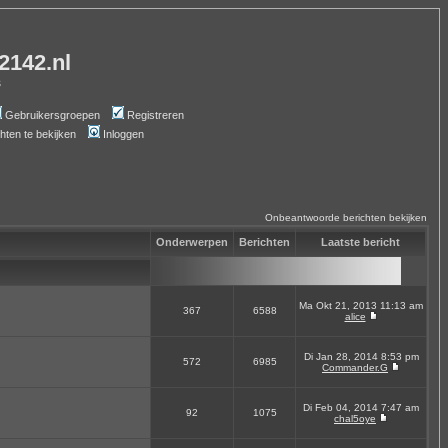
-2142.nl
s
Gebruikersgroepen
Registreren
chten te bekijken
Inloggen
Onbeantwoorde berichten bekijken
Onderwerpen
Berichten
Laatste bericht
Ma Okt 21, 2013 11:13 am
367
6588
alice
Di Jan 28, 2014 8:53 pm
572
6985
Commander.G
Di Feb 04, 2014 7:47 am
92
1075
chal5oye