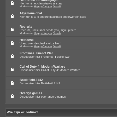
Nieuws en aankondigingen
Hier komt het clan nieuws te staan
Moderators
Happy-Camper
,
Vasslli
Algemene chat
Hier kun je al je andere dagelijkse onderwerpen kwijt.
Recruits
Recruits, uncle sam needs you, sign up here
Moderators
Happy-Camper
,
Vasslli
Helpdesk
Vraag over de clan? stel ze hier!
Moderators
Happy-Camper
,
Vasslli
Frontlines: Fuel of War
Discussieer hier Frontlines: Fuel of War
Call of Duty 4: Modern Warfare
Discussieer hier Call of Duty 4: Modern Warfare
Battlefield 2142
Discussieer hier Battlefield 2142
Overige games
Discussieer hier over andere games
Wie zijn er online?