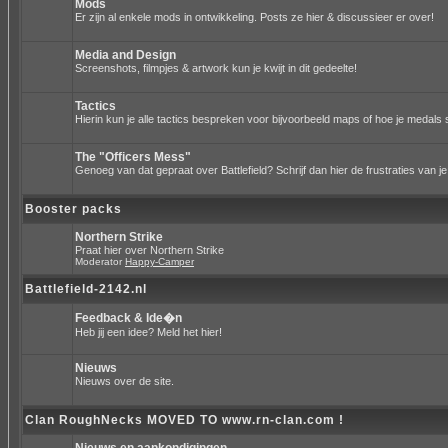
Mods
Er zijn al enkele mods in ontwikkeling. Posts ze hier & discussieer er over!
Media and Design
Screenshots, filmpjes & artwork kun je kwijt in dit gedeelte!
Tactics
Hierin kun je alle tactics bespreken voor bijvoorbeeld maps of hoe je medals 
The "Officers Mess"
Genoeg van dat gepraat over Battlefield? Schrijf dan hier de frustraties van je
Booster packs
Northern Strike
Praat hier over Northern Strike
Moderator
Happy-Camper
Battlefield-2142.nl
Feedback & Ide�n
Heb jij een idee? Meld het hier!
Nieuws
Nieuws over de site.
Clan RoughNecks MOVED TO www.rn-clan.com !