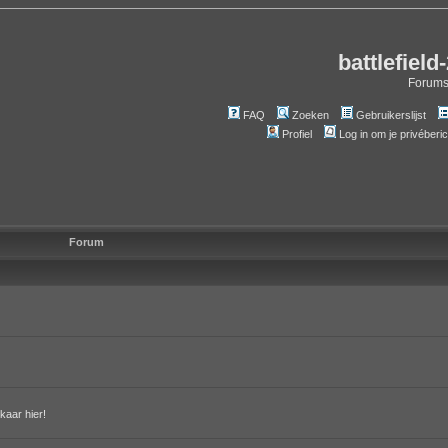
battlefield
Forum
FAQ
Zoeken
Gebruikerslijst
Profiel
Log in om je privéberi
Forum
kaar hier!