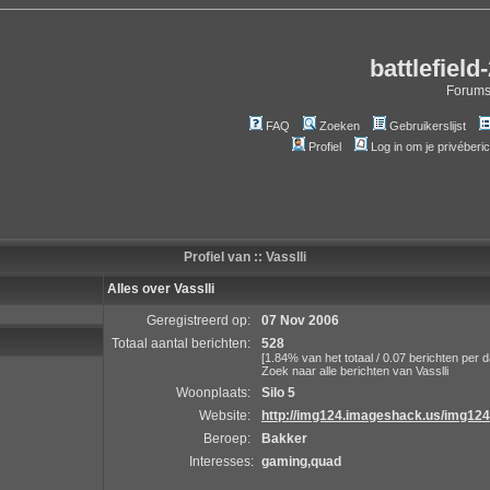
battlefield
Forum
FAQ
Zoeken
Gebruikerslijst
Profiel
Log in om je privéberi
Profiel van :: Vasslli
Alles over Vasslli
Geregistreerd op:
07 Nov 2006
Totaal aantal berichten:
528
[1.84% van het totaal / 0.07 berichten per d
Zoek naar alle berichten van Vasslli
Woonplaats:
Silo 5
Website:
http://img124.imageshack.us/img124
Beroep:
Bakker
Interesses:
gaming,quad