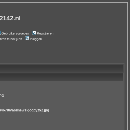
-2142.nl
s
Gebruikersgroepen
Registreren
chten te bekijken
Inloggen
ag]
/4678/vasilnewsigcopyzy2.jpg