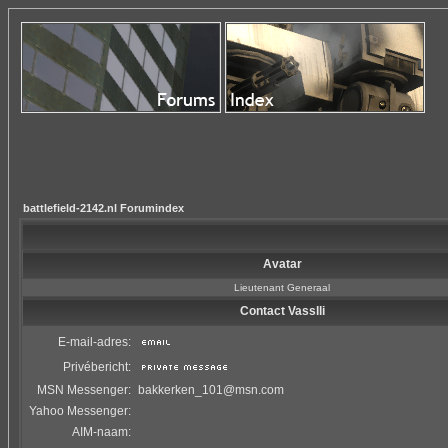
battlefield-2142.nl Forumindex
Avatar
Lieutenant Generaal
Contact Vasslli
E-mail-adres:
Privébericht:
MSN Messenger:
bakkerken_101@msn.com
Yahoo Messenger:
AIM-naam: