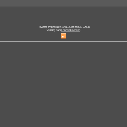
Powered by
phpBB
© 2001, 2005 phpBB Group
Vertaling door
Lennart Goosens
.