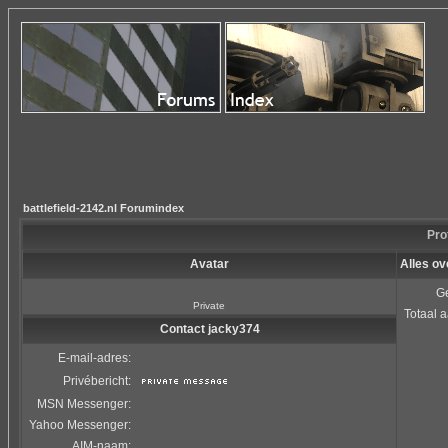
battlefield-2142.nl Forumindex
Pro
Avatar
Alles ov
Ge
Private
Totaal a
Contact jacky374
E-mail-adres:
Privébericht:
MSN Messenger:
Yahoo Messenger:
AIM-naam: