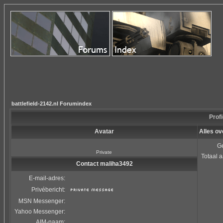
battlefield-2142.nl Forumindex
Profi
Avatar
Alles o
Ge
Private
Totaal a
Contact maliha3492
E-mail-adres:
Privébericht:
MSN Messenger:
Yahoo Messenger:
AIM-naam: