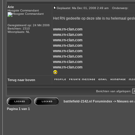
Arie
Geplaatst: Ma Dec 01, 2008 2:49 am
Onderwerp:
Hoogste Commandant
Het RN gedeelte op deze site is nu helemaal gesl
Geregistreerd op: 24 Mrt 2006
Berichten: 1510
www.rn-clan.com
Woonplaats: NL
www.rn-clan.com
www.rn-clan.com
www.rn-clan.com
www.rn-clan.com
www.rn-clan.com
www.rn-clan.com
www.rn-clan.com
Terug naar boven
Berichten van afgelopen:
battlefield-2142.nl Forumindex
->
Nieuws en 
Pagina
1
van
1