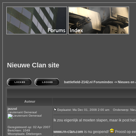
Nieuwe Clan site
battlefield-2142.nl Forumindex
->
Nieuws en 
Auteur
jezzol
Geplaatst: Ma Dec 01, 2008 2:00 am
Onderwerp: Nieuw
Lieutenant Generaal
Ik zou eigenlijk al moeten slapen, maar ik post he
Geregistreerd op: 02 Apr 2007
Berichten: 1049
www.rn-clan.com
is nu geopend!
Proost op ee
Woonplaats: Driebergen