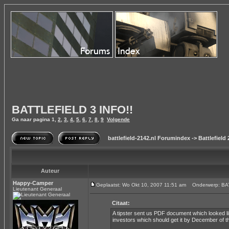
BATTLEFIELD 3 INFO!!
Ga naar pagina
1
,
2
,
3
,
4
,
5
,
6
,
7
,
8
,
9
Volgende
battlefield-2142.nl Forumindex
->
Battlefield
Auteur
Happy-Camper
Geplaatst: Wo Okt 10, 2007 11:51 am
Onderwerp: BAT
Lieutenant Generaal
Citaat:
A tipster sent us PDF document which looked lik
investors which should get it by December of thi