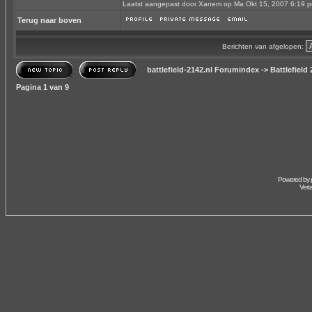
Laatst aangepast door Xanem op Ma Okt 15, 2007 6:19 pm;
Terug naar boven
Berichten van afgelopen:
battlefield-2142.nl Forumindex
->
Battlefield
Pagina
1
van
9
Powered by
Vert