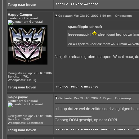
Terug naar boven
Happy-Camper
Geplaatst: Wo Okt 10, 2007 3:59 pm
Onderwerp:
Lieutenant Generaal
spaceflippie schreef:
leeeeeuuuuuk !
alleen duurt het nog zo lan
en 40 spelers voor elk team => 80 man => vett
Jah, elke release grotere mappen. Wacht maar, de
Geregistreerd op: 20 Okt 2006
Berichten: 761
Woonplaats: Tilburg
Terug naar boven
major payne
Geplaatst: Wo Okt 10, 2007 4:15 pm
Onderwerp:
Lieutenant Generaal
ik hoop dat ze wel de zelfde soort vliegtuigen hou
_________________
Geregistreerd op: 24 Okt 2006
Berichten: 2483
Genoeg DOM gescript, op naar OOP!
Woonplaats: Zoetermeer
Terug naar boven