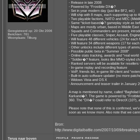
- Release in late 2008
- Powered by “Frostbite DX�?
- Set in year modern day (just like BF2, ed.)
- Will ship with 8 maps, each supporting up to 
- Two playable factions, NATO and MEC (Middle
- Same “ticket-based�? gameplay style as be
- Maps are mostly urban, based in Middle East
Geregistreerd op: 20 Okt 2006
- Squads and Commanders are present, introduc
Berichten: 761
- Five playable classes; Sniper, Assault, Engin
Woonplaats: Tilburg
- Will feature 48 different vehicles (24 for each 
- Will feature 34 different weapons (17 for each
- Other unlocks include different types of amm
- Possible public beta in “Summer 2008″
- Online stats tracking, awards and “real worl
- “Soldier�? feature, looks like MMO-styled c
- Ranked servers will be available for resellers
- In-game replay and recording feature
- VoIP, friends list, in-game IM-client and “ext
- Built-in auto software updater (no more patche
- Widows Vista and OS X
- Announcement and teaser trailer in January 
A map is mentioned by name, called “Baghdad B
Karkand�?. The game is powered by “Frotbite 
360. The “DX�? could refer to DirectX (10?), a
Please note that none of this is confirmed, we’
soon as we know more. Also note that we cannot
Bron:
http://www.digitalbattle.com/2007/10/09/breaking-ba
Terug naar boven