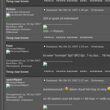
Terug naar boven
Rohem
Geplaatst: Wo Okt 10, 2007 1:30 pm
Onderwerp:
Lieutenant Generaal
Ziet er goed uit inderdaad!
_________________
Geregistreerd op: 02 Apr 2007
Berichten: 658
Woonplaats: Arnhem /
IGN --> Rohem
Oldenzaal
Terug naar boven
Kipje
Geplaatst: Wo Okt 10, 2007 2:32 pm
Onderwerp:
Generaal-Majoor
tis weer "normale" tijd? BF2 tijd...? nu dus ... ?i
_________________
Geregistreerd op: 21 Mrt 2007
Berichten: 251
Woonplaats: Zevenaar
Terug naar boven
spaceflippie
Geplaatst: Wo Okt 10, 2007 2:37 pm
Onderwerp:
Generaal-Majoor
leeeeeuuuuuk !
alleen duurt het nog zo lang
Geregistreerd op: 09 Jan 2007
Berichten: 450
en 40 spelers voor elk team => 80 man => vette o
Woonplaats: antwerpen
_________________