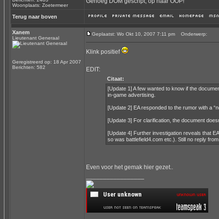
Genoeg DOM gescript, op naar OOP!
Woonplaats: Zoetermeer
Terug naar boven
Xanem
Geplaatst: Wo Okt 10, 2007 7:11 pm
Onderwerp:
Lieutenant Generaal
Klink positief
Geregistreerd op: 18 Apr 2007
Berichten: 582
EDIT:
Citaat:
[Update 1] A few wanted to know if the documen
in-game advertising.
[Update 2] EA responded to the rumor with a “n
[Update 3] For clarification, the document doesn
[Update 4] Further investigation reveals that E
so was battlefield4.com etc.). Still no reply fr
Even voor het gemak hier gezet..
_________________