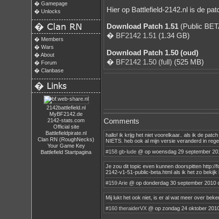
�
Gamepage
Hier op Battlefield-2142.nl is de pa
�
Unlocks
�
Download Patch 1.51
(Public BET
�
BF2142 1.51
(1.34 GB)
�
Members
�
Wars
Download Patch 1.50 (oud)
�
About
�
BF2142 1.50 (full)
(525 MB)
�
Forum
�
Clanbase
�
2142battlefield.nl
MyBF2142.de
Comments
2142-stats.com
Official site
Battlefieldpirate.nl
hallo! ik krijg het niet voorelkaar.. als ik de p
Clan RN (RoughNecks)
NIETS. heb ook al mijn versie veranderd in rege
Your Game Key
#158
gb-lude
@ op woensdag 29 september 20
Battlefield Startpagina
Je zou dit topic even kunnen doorspitten http://f
2142-v1-51-public-beta.html als ik het zo bekijk 
#159
Arie
@ op donderdag 30 september 2010 
Mij lukt het ook niet, is er al wat meer over bek
#160
theraiderVX
@ op zondag 24 oktober 201