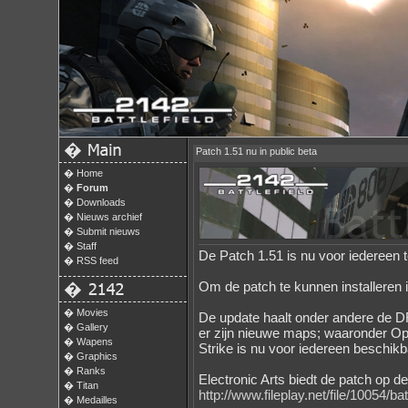
�
Patch 1.51 nu in public beta
�
Home
�
Forum
�
Downloads
�
Nieuws archief
�
Submit nieuws
�
Staff
De Patch 1.51 is nu voor iedereen t
�
RSS feed
Om de patch te kunnen installeren 
�
�
Movies
De update haalt onder andere de
�
Gallery
er zijn nieuwe maps; waaronder Ope
�
Wapens
Strike is nu voor iedereen beschikb
�
Graphics
�
Ranks
Electronic Arts biedt de patch op d
�
Titan
http://www.fileplay.net/file/10054/b
�
Medailles