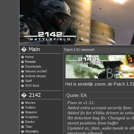
�
Patch 1.51 released!
�
Home
�
Forum
�
Downloads
�
Nieuws archief
�
Submit nieuws
�
Staff
Het is eindelijk zover, de Patch 1.51
�
RSS feed
�
Quote: EA
Fixes in v1.51:
�
Movies
Added extra account security fixes
�
Gallery
�
Wapens
Added fix for nVidia drivers to solve 
�
Graphics
Hit detection bug fix: Changed so t
�
Ranks
stored positions from buffer
�
Titan
Updated as_titan_wake.tweak to all
�
Medailles
previously allowed