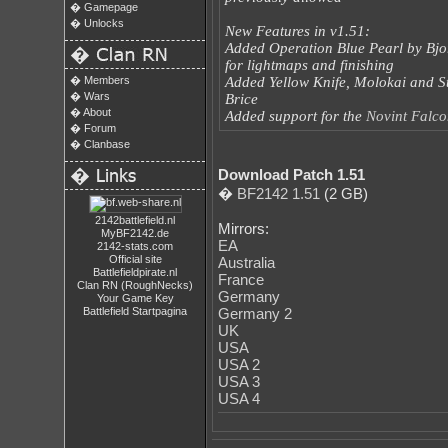
�
Gamepage
�
Unlocks
New Features in v1.51:
Added Operation Blue Pearl by Bjor
�
for lightmaps and finishing
�
Members
Added Yellow Knife, Molokai and 
�
Wars
Brice
�
About
Added support for the
Novint Falco
�
Forum
�
Clanbase
�
Download Patch 1.51
�
BF2142 1.51
(2 GB)
2142battlefield.nl
Mirrors:
MyBF2142.de
EA
2142-stats.com
Official site
Australia
Battlefieldpirate.nl
France
Clan RN (RoughNecks)
Germany
Your Game Key
Battlefield Startpagina
Germany 2
UK
USA
USA 2
USA 3
USA 4