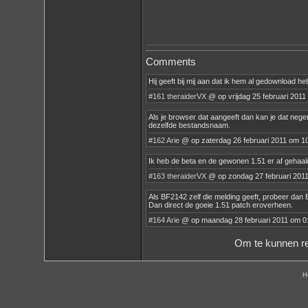
Comments
Hij geeft bij mij aan dat ik hem al gedownload heb
#161
theraiderVX
@ op vrijdag 25 februari 2011
Als je browser dat aangeeft dan kan je dat nege
dezelfde bestandsnaam.
#162
Arie
@ op zaterdag 26 februari 2011 om 1
Ik heb de beta en de gewonen 1.51 er af gehaald
#163
theraiderVX
@ op zondag 27 februari 201
Als BF2142 zelf die melding geeft, probeer dan 
Dan direct de goeie 1.51 patch eroverheen.
#164
Arie
@ op maandag 28 februari 2011 om 0
Om te kunnen re
H