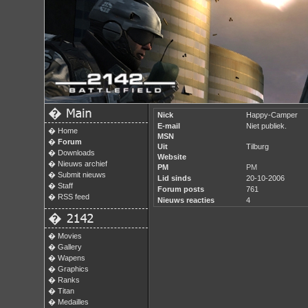
�
Nick
Happy-Camper
E-mail
Niet publiek.
�
Home
MSN
�
Forum
Uit
Tilburg
�
Downloads
Website
�
Nieuws archief
PM
PM
�
Submit nieuws
Lid sinds
20-10-2006
�
Staff
Forum posts
761
�
RSS feed
Nieuws reacties
4
�
�
Movies
�
Gallery
�
Wapens
�
Graphics
�
Ranks
�
Titan
�
Medailles