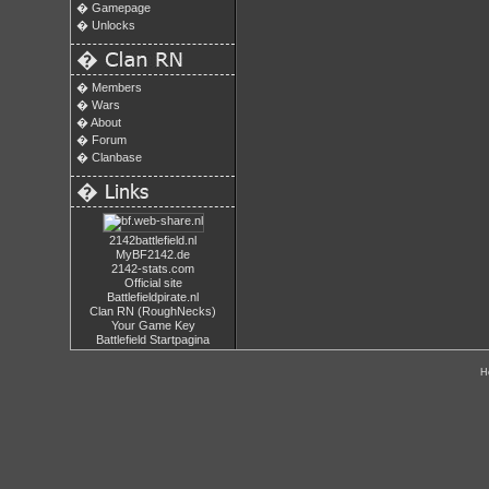
�
Gamepage
�
Unlocks
�
�
Members
�
Wars
�
About
�
Forum
�
Clanbase
�
2142battlefield.nl
MyBF2142.de
2142-stats.com
Official site
Battlefieldpirate.nl
Clan RN (RoughNecks)
Your Game Key
Battlefield Startpagina
H