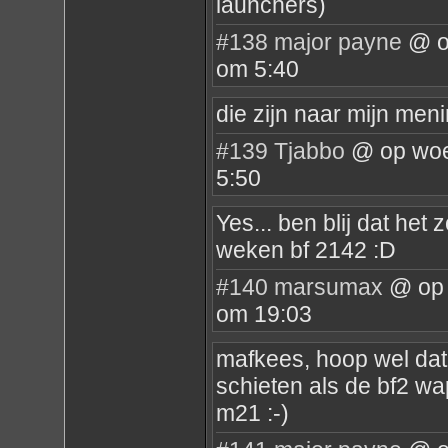
launchers)
#138
major payne
@ o
om 5:40
die zijn naar mijn meni
#139
Tjabbo
@ op woe
5:50
Yes... ben blij dat het
weken bf 2142 :D
#140
marsumax
@ op 
om 19:03
mafkees, hoop wel dat
schieten als de bf2 wa
m21 :-)