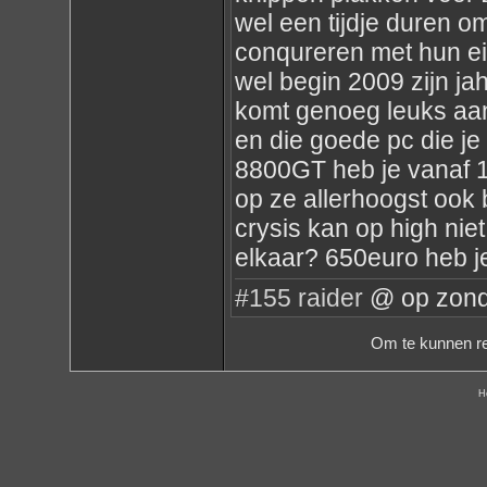
wel een tijdje duren 
conqureren met hun ei
wel begin 2009 zijn jah
komt genoeg leuks aan z
en die goede pc die j
8800GT heb je vanaf 1
op ze allerhoogst ook b
crysis kan op high niet
elkaar? 650euro heb je
#155
raider
@ op zond
Om te kunnen re
H