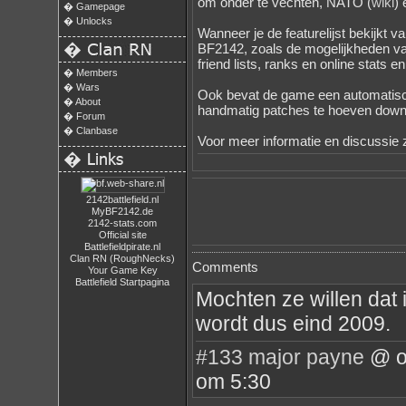
om onder te vechten, NATO (
wiki
)
�
Gamepage
�
Unlocks
Wanneer je de featurelijst bekijkt va
�
BF2142, zoals de mogelijkheden v
friend lists, ranks en online stats 
�
Members
�
Wars
Ook bevat de game een automatisch
�
About
handmatig patches te hoeven down
�
Forum
�
Clanbase
Voor meer informatie en discussie 
�
2142battlefield.nl
MyBF2142.de
2142-stats.com
Official site
Battlefieldpirate.nl
Clan RN (RoughNecks)
Comments
Your Game Key
Battlefield Startpagina
Mochten ze willen dat 
wordt dus eind 2009.
#133
major payne
@ o
om 5:30