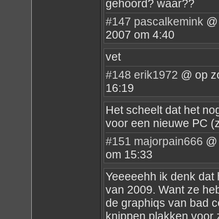
gehoord? waar??
#147
pascalkemink
@ 
2007 om 4:40
vet
#148
erik1972
@ op zo
16:19
Het scheelt dat het no
voor een nieuwe PC (za
#151
majorpain666
@ 
om 15:33
Yeeeeehh ik denk dat 
van 2009. Want ze heb
de graphiqs van bad 
knippen plakken voor ze