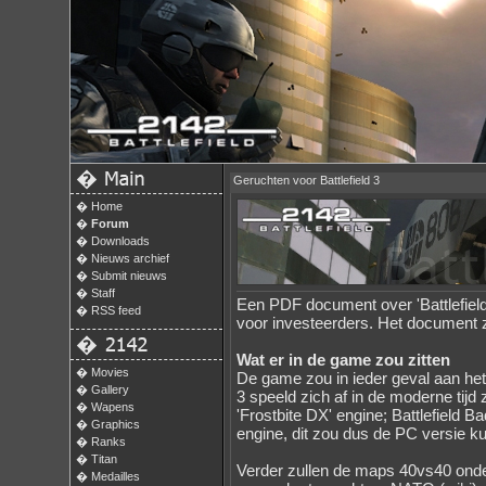
�
Geruchten voor Battlefield 3
�
Home
�
Forum
�
Downloads
�
Nieuws archief
�
Submit nieuws
�
Staff
Een PDF document over 'Battlefield 
�
RSS feed
voor investeerders. Het document 
�
Wat er in de game zou zitten
�
Movies
De game zou in ieder geval aan het 
�
Gallery
3 speeld zich af in de moderne tijd 
�
Wapens
'Frostbite DX' engine; Battlefield 
�
Graphics
engine, dit zou dus de PC versie k
�
Ranks
�
Titan
Verder zullen de maps 40vs40 onder
�
Medailles