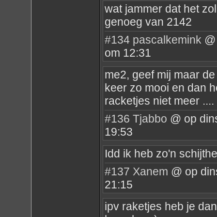
wat jammer dat het zo
genoeg van 2142
#134
pascalkemink
@ 
om 12:31
me2, geef mij maar de
keer zo mooi en dan heb
racketjes niet meer ....
#136
Tjabbo
@ op din
19:53
Idd ik heb zo'n schijth
#137
Xanem
@ op din
21:15
ipv raketjes heb je da