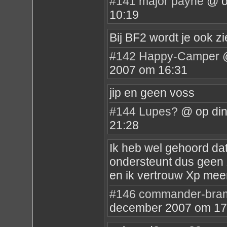
#141
major payne
@ op
10:19
Bij BF2 wordt je ook z
#142
Happy-Camper
@
2007 om 16:31
jip en geen voss
#144
Lupes?
@ op din
21:28
Ik heb wel gehoord dat
ondersteunt dus geen X
en ik vertrouw Xp meer 
#146
commander-bra
december 2007 om 17