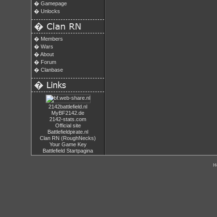
�
Gamepage
�
Unlocks
�
�
Members
�
Wars
�
About
�
Forum
�
Clanbase
�
2142battlefield.nl
MyBF2142.de
2142-stats.com
Official site
Battlefieldpirate.nl
Clan RN (RoughNecks)
Your Game Key
Battlefield Startpagina
H