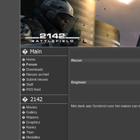
�
�
Home
Recon
�
Forum
�
Downloads
�
Nieuws archief
�
Submit nieuws
Engineer
�
Staff
�
RSS feed
�
Met dank aan
Sentienel
voor het maken van d
�
Movies
�
Gallery
�
Wapens
�
Graphics
�
Ranks
�
Titan
�
Medailles