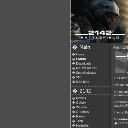
�
Patch 1.51
�
Home
�
Forum
�
Downloads
�
Nieuws archief
�
Submit nieuws
�
Staff
De Patch 
�
RSS feed
Om de pat
�
De update
waaronder
�
Movies
Electroni
�
Gallery
patch-1-5
�
Wapens
�
Graphics
Hier op Ba
�
Ranks
Download
�
Titan
�
BF2142
�
Medailles