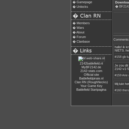
�
Gamepage
Download
�
BF2142 
�
Unlocks
�
�
Members
�
Wars
�
About
�
Forum
Comments
�
Clanbase
hallo! ik 
�
NIETS. heb
#158
gb-l
2142battlefield.nl
Je zou dit
MyBF2142.de
2142-v1-51
2142-stats.com
Official site
#159
Arie
Battlefieldpirate.nl
Clan RN (RoughNecks)
Mij lukt h
Your Game Key
Battlefield Startpagina
#160
ther