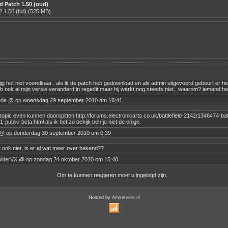
 Patch 1.50 (oud)
1.50 (full)
(525 MB)
krijg het niet voorelkaar.. als ik de patch heb gedownload en als admin uitgevoerd gebeurt er h
 ook al mijn versie veranderd in regedit maar hij werkt nog steeds niet.. waarom? iemand he
ude
@ op woensdag 29 september 2010 om 16:41
 topic even kunnen doorspitten http://forums.electronicarts.co.uk/battlefield-2142/1346474-batt
-public-beta.html als ik het zo bekijk ben je niet de enige.
@ op donderdag 30 september 2010 om 0:39
et ook niet, is er al wat meer over bekend??
aiderVX
@ op zondag 24 oktober 2010 om 15:40
Om te kunnen reageren moet u ingelogd zijn.
Hosted by
Amservers.nl