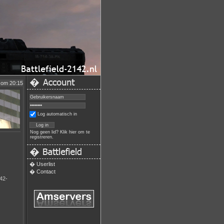
�
 om 20:15
Log automatisch in
Nog geen lid?
Klik hier om te
registreren.
�
�
Userlist
�
Contact
142-