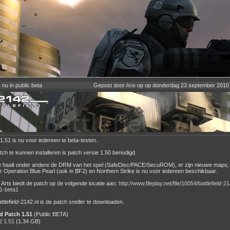
 nu in public beta
Gepost door
Arie
op op donderdag 23 september 2010
1.51 is nu voor iedereen te beta-testen.
ch te kunnen installeren is patch versie 1.50 benodigd.
 haalt onder andere de DRM van het spel (SafeDisc/PACE/SecuROM), er zijn nieuwe maps;
 Operation Blue Pearl (ook in BF2) en Northern Strike is nu voor iedereen beschikbaar.
c Arts biedt de patch op de volgende locatie aan:
http://www.fileplay.net/file/10054/battlefield-2
1-beta1
ttlefield-2142.nl is de patch sneller te downloaden.
 Patch 1.51
(Public BETA)
 1.51
(1.34 GB)