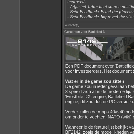
improved.
- Adjusted Talon heat source positi
- Beta Feedback: Fixed the place
- Beta Feedback: Improved the vis
4 reactie(s)
Geruchten voor Battlefield 3
Een PDF document over 'Battlefield 
voor investeerders. Het document 
Wat er in de game zou zitten
De game zou in ieder geval aan het 
3 speeld zich af in de moderne tijd 
'Frostbite DX' engine; Battlefield 
engine, dit zou dus de PC versie k
Verder zullen de maps 40vs40 onder
om onder te vechten, NATO (
wiki
)
Wanneer je de featurelijst bekijkt va
BF2142, zoals de mogelijkheden v