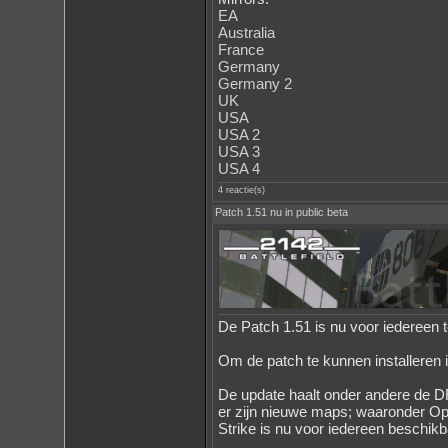
EA
Australia
France
Germany
Germany 2
UK
USA
USA 2
USA 3
USA 4
4 reactie(s)
Patch 1.51 nu in public beta
De Patch 1.51 is nu voor iedereen t
Om de patch te kunnen installeren 
De update haalt onder andere de
er zijn nieuwe maps; waaronder Ope
Strike is nu voor iedereen beschikb