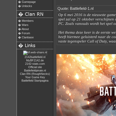
�
Gamepage
�
Unlocks
Quote: Battlefield-1.nl
�
Op 6 mei 2016 is de nieuwste game 
spel zal op 21 oktober verschijnen
�
Members
PC. Zoals vanouds wordt het spel 
�
Wars
�
About
Het thema deze keer is de eerste w
�
Forum
heeft hiermee geluisterd naar de c
�
Clanbase
vaste tegenspeler Call of Duty, waa
�
2142battlefield.nl
MyBF2142.de
2142-stats.com
Official site
Battlefieldpirate.nl
Clan RN (RoughNecks)
Your Game Key
Battlefield Startpagina