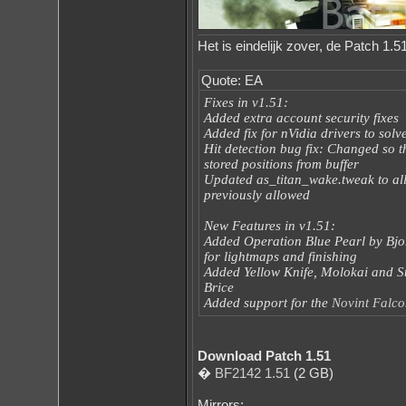
Het is eindelijk zover, de Patch 1.51
Quote: EA
Fixes in v1.51:
Added extra account security fixes
Added fix for nVidia drivers to solve 
Hit detection bug fix: Changed so t
stored positions from buffer
Updated as_titan_wake.tweak to all
previously allowed
New Features in v1.51:
Added Operation Blue Pearl by Bjor
for lightmaps and finishing
Added Yellow Knife, Molokai and 
Brice
Added support for the
Novint Falco
Download Patch 1.51
�
BF2142 1.51
(2 GB)
Mirrors: