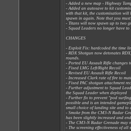
- Added a new map - Highway Tam
- Added an autosave to kit customis
with that kit, the customisation wil
spawn in again. Note that you must s
- Titans will now spawn up to two g
- Squad Leaders no longer have to 
CHANGES
- Exploit Fix: hardcoded the time li
- RDX Shotgun now detonates RDX,
rounds.
- Ported EU Assault Rifle changes t
- Fixed LMG Left/Right Recoil
- Revised EU Assault Rifle Recoil
- Increased Clark rate of fire to m
- Fixed PAC shotgun attachment rec
- Further adjustment to Squad Leade
the Squad Leader when deployed
- Further fix to prevent "pod surfin
possible and is an intended gamepl
small choice of landing site and to 
- Smoke from the CM3-N Radar Gre
has been slightly increased and endu
- The CM3-N Radar Grenade may n
- The screening effectiveness of all