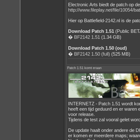
Electronic Arts biedt de patch op d
http://www.fileplay.net/file/10054/b
Hier op Battlefield-2142.nl is de pa
Download Patch 1.51
(Public BET
�
BF2142 1.51
(1.34 GB)
Download Patch 1.50 (oud)
�
BF2142 1.50 (full)
(525 MB)
Patch 1.51 komt eraan
INTERNETZ - Patch 1.51 wordt ko
heeft een tijd geduurd en er waren
voor release.
Tijdens de test zal vooral gelet wo
De update haalt onder andere de
er komen er meerdere maps; waaron