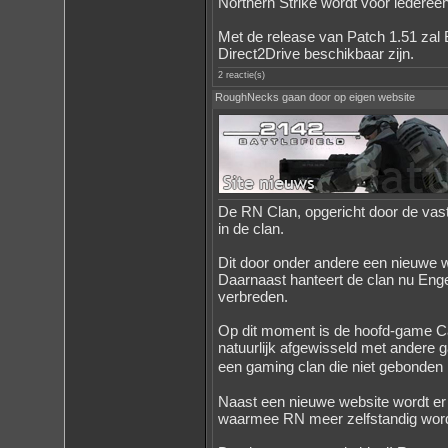
Northern Strike wordt voor iederee
Met de release van Patch 1.51 zal
Direct2Drive beschikbaar zijn.
2 reactie(s)
RoughNecks gaan door op eigen website
De RN Clan, opgericht door de vas
in de clan.
Dit door onder andere een nieuwe 
Daarnaast hanteert de clan nu Eng
verbreden.
Op dit moment is de hoofd-game Cal
natuurlijk afgewisseld met ander
een gaming clan die niet gebonde
Naast een nieuwe website wordt e
waarmee RN meer zelfstandig word