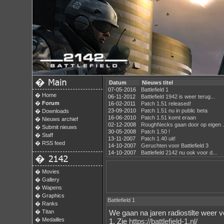
�
Datum
Nieuws titel
07-05-2016
Battlefield 1
�
Home
06-11-2012
Battlefield 1942 is weer terug...
�
Forum
16-02-2011
Patch 1.51 released!
23-09-2010
Patch 1.51 nu in public beta
�
Downloads
16-06-2010
Patch 1.51 komt eraan
�
Nieuws archief
02-12-2008
RoughNecks gaan door op eigen .
�
Submit nieuws
30-05-2008
Patch 1.50 !
�
Staff
13-11-2007
Patch 1.40 uit!
�
RSS feed
14-10-2007
Geruchten voor Battlefield 3
14-10-2007
Battlefield 2142 nu ook voor d...
�
�
Movies
�
Gallery
�
Wapens
�
Graphics
Battlefield 1
�
Ranks
�
Titan
We gaan na jaren radiostilte weer v
�
Medailles
1. Zie
https://battlefield-1.nl/