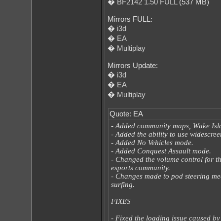
�
BF2142 1.50 FULL
(537 MB)
Mirrors FULL:
�
i3d
�
EA
�
Multiplay
Mirrors Update:
�
i3d
�
EA
�
Multiplay
Quote: EA
- Added community maps, Wake Isl
- Added the ability to use widescree
- Added No Vehicles mode.
- Added Conquest Assault mode.
- Changed the volume control for 
esports community.
- Changes made to pod steering mec
surfing.
FIXES
- Fixed the loading issue caused by