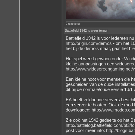
0 reactie(s)
Battlefield 1942 is weer terug!
Battlefield 1942 is voor iedereen nu
http://origin.com/demos
- om het 10 
het bij de demo's staat, gaat het hi
Het spel werkt gewoon onder Windo
kleine aanpassingen een widescreen 
http://www.widescreengaming.net/wi
Een kleine noot voor mensen die het
gescheiden van de oude installatie
dit bij de normale/oude versie 1.61
EA heeft voldoende servers beschik
een server te hosten. Ook de mod 
downloaden:
http://www.moddb.co
Zie ook het 1942 gedeelte op het Ba
http://battlelog.battlefield.com/b
post voor meer info:
http://blogs.ba